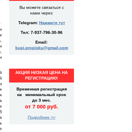
Вы можете связаться с
нами через:
Telegram:
Нажмите тут
и
Тел:
7-937-796-30-96
м
,
Email:
и
kupi.propisku@gmail.com
,
и
й
АКЦИЯ НИЗКАЯ ЦЕНА НА
й
РЕГИСТРАЦИЮ!
з
Временная регистрация
я
на минимальный срок
я
до 3 мес.
а
е
от 7 000 руб.
В
а
Подробнее >>
ь
е