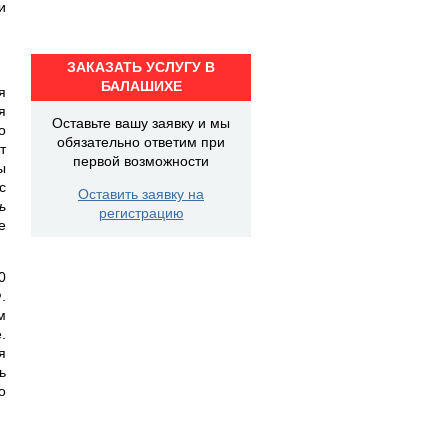
и
ЗАКАЗАТЬ УСЛУГУ В
БАЛАШИХЕ
я
я
Оставьте вашу заявку и мы
о
обязательно ответим при
т
первой возможности
ы
с
Оставить заявку на
ь
регистрацию
е
0
.
м
.
я
ь
о