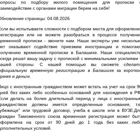
вопросы по подбору жилого помещения для прописки 
взаимодействие с органами миграции берем на себя!
Обновление страницы: 04.08.2026
Если вы испытываете сложности с подбором места для оформлени
регистрации или не можете разобраться в процессе получени
временной прописки - звоните нам. Наши эксперты уже нескольк
лет оказывают содействие приезжим иностранцам и помогаю
получению временной прописки в Балашихе. Наши специалист
всегда решат вашу задачу с пропиской с минимальными усилиями 
вашей стороны. С нашей помощью вы сможете
сделат
официальную временную регистрацию в Балашихе
за коротко
время и деньги.
Лицо с иностранным гражданством может встать на учет на срок 9
дней без каких либо особенных оснований для нахождения в РФ
Если делать на более длительный период у лица с иностранны
гражданством должны имется определенные основания, т.е
"убежище" или трудовой договор, учеба в школе или в ВУЗЕ.Дл
граждан Таможенного союза временная регистрация может быт
оформлена на срок от 90 дней до 1 года без каких либ
дополнительных условий.