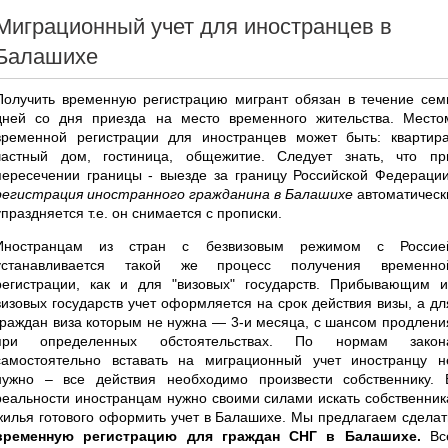
Миграционный учет для иностранцев в
Балашихе
Получить временную регистрацию мигрант обязан в течение сем
дней со дня приезда на место временного жительства. Место
временной регистрации для иностранцев может быть: квартира
частный дом, гостиница, общежитие. Следует знать, что пр
пересечении границы - выезде за границу Российской Федерации
регистрация иностранного гражданина в Балашихе
автоматическ
упраздняется т.е. он снимается с прописки.
Иностранцам из стран с безвизовым режимом с Россие
устанавливается такой же процесс получения временно
регистрации, как и для "визовых" государств. Прибывающим и
визовых государств учет оформляется на срок действия визы, а дл
граждан виза которым не нужна — 3-и месяца, с шансом продлени
при определенных обстоятельствах. По нормам закон
самостоятельно вставать на миграционный учет иностранцу н
нужно – все действия необходимо произвести собственнику. 
реальности иностранцам нужно своими силами искать собственник
жилья готового оформить учет в Балашихе. Мы предлагаем сделат
временную регистрацию для граждан СНГ в Балашихе.
Вс